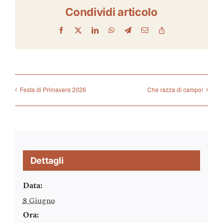
Condividi articolo
Facebook
X
LinkedIn
WhatsApp
Telegram
Email
Copy
Link
Festa di Primavera 2026
Che razza di campo!
Dettagli
Data:
8 Giugno
Ora: