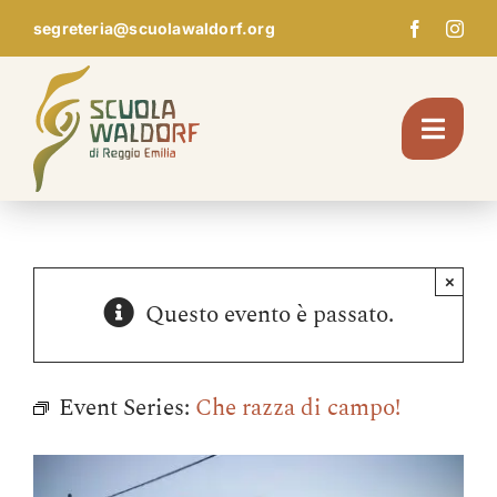
Skip
segreteria@scuolawaldorf.org
to
content
Toggl
Navig
Chi Siamo
×
Questo evento è passato.
Giardino d’infanzia
Scuola
Event Series:
Che razza di campo!
Pedagogia