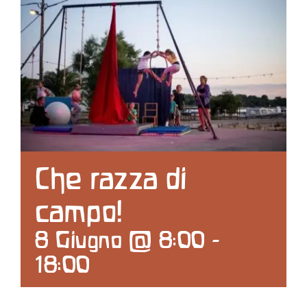
Contattaci
Search
for:
Che razza di
campo!
8 Giugno @ 8:00
-
18:00