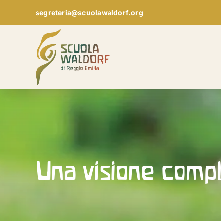
Skip
segreteria@scuolawaldorf.org
to
content
Una visione compl