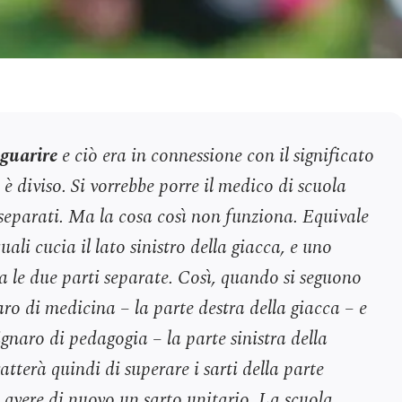
n
guarire
e ciò era in connessione con il significato
è diviso. Si vorrebbe porre il medico di scuola
separati. Ma la cosa così non funziona. Equivale
uali cucia il lato sinistro della giacca, e uno
ca le due parti separate. Così, quando si seguono
aro di medicina – la parte destra della giacca – e
ignaro di pedagogia – la parte sinistra della
ratterà quindi di superare i sarti della parte
 di avere di nuovo un sarto unitario. La scuola