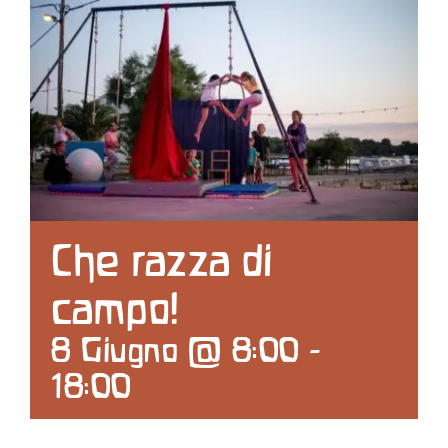
Contattaci
Search
for:
Che razza di
campo!
8 Giugno @ 8:00
-
18:00