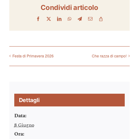
Condividi articolo
Facebook
X
LinkedIn
WhatsApp
Telegram
Email
Copy
Link
Festa di Primavera 2026
Che razza di campo!
Dettagli
Data:
8 Giugno
Ora: