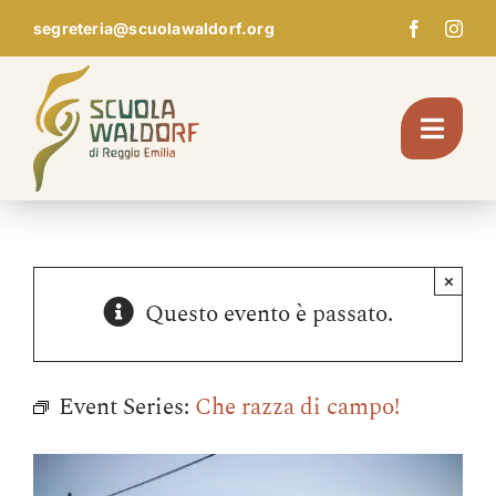
Skip
segreteria@scuolawaldorf.org
to
content
Toggl
Navig
Chi Siamo
×
Questo evento è passato.
Giardino d’infanzia
Scuola
Event Series:
Che razza di campo!
Pedagogia