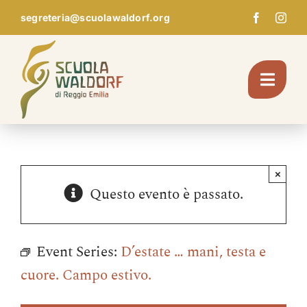
Skip
segreteria@scuolawaldorf.org
to
content
Toggl
Navig
Chi Siamo
×
Questo evento è passato.
Giardino d’infanzia
Scuola
Event Series:
D’estate … mani, testa e
cuore. Campo estivo.
Pedagogia