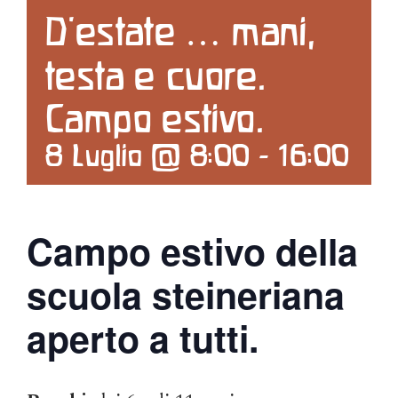
D’estate … mani,
Contattaci
testa e cuore.
Search
Campo estivo.
for:
8 Luglio @ 8:00
-
16:00
Campo estivo della
scuola steineriana
aperto a tutti.