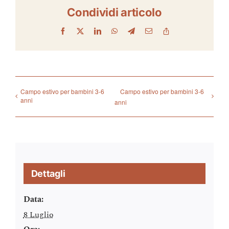
Condividi articolo
Facebook
X
LinkedIn
WhatsApp
Telegram
Email
Copy
Link
Campo estivo per bambini 3-6
Campo estivo per bambini 3-6
anni
anni
Dettagli
Data:
8 Luglio