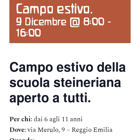
Campo estivo.
Contattaci
9 Dicembre @ 8:00
-
16:00
Search
for:
Campo estivo della
scuola steineriana
aperto a tutti.
Per chi
: dai 6 agli 11 anni
Dove
: via Merulo, 9 – Reggio Emilia