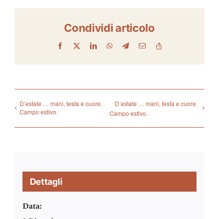
Condividi articolo
Facebook
X
LinkedIn
WhatsApp
Telegram
Email
Copy
Link
D’estate … mani, testa e cuore.
D’estate … mani, testa e cuore.
Campo estivo.
Campo estivo.
Dettagli
Data: