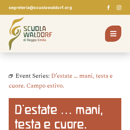
Skip
segreteria@scuolawaldorf.org
to
content
Toggl
Navig
Chi Siamo
Event Series:
D’estate … mani, testa e
Giardino d’infanzia
cuore. Campo estivo.
Scuola
D’estate … mani,
testa e cuore.
Pedagogia