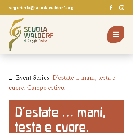
Skip
segreteria@scuolawaldorf.org
to
content
Toggl
Navig
Chi Siamo
Event Series:
D’estate … mani, testa e
Giardino d’infanzia
cuore. Campo estivo.
Scuola
D’estate … mani,
testa e cuore.
Pedagogia