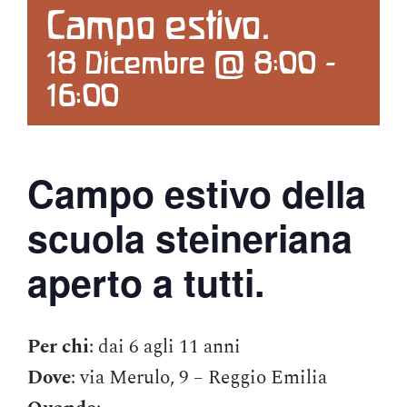
Campo estivo.
Contattaci
18 Dicembre @ 8:00
-
16:00
Search
for:
Campo estivo della
scuola steineriana
aperto a tutti.
Per chi
: dai 6 agli 11 anni
Dove
: via Merulo, 9 – Reggio Emilia