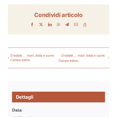
Condividi articolo
Facebook
X
LinkedIn
WhatsApp
Telegram
Email
Copy
Link
D’estate … mani, testa e cuore.
D’estate … mani, testa e cuore.
Campo estivo.
Campo estivo.
Dettagli
Data: