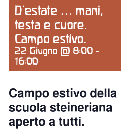
D’estate … mani,
Contattaci
testa e cuore.
Search
Campo estivo.
for:
22 Giugno @ 8:00
-
16:00
Campo estivo della
scuola steineriana
aperto a tutti.