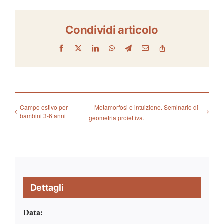
Condividi articolo
Facebook
X
LinkedIn
WhatsApp
Telegram
Email
Copy
Link
Campo estivo per
Metamorfosi e intuizione. Seminario di
bambini 3-6 anni
geometria proiettiva.
Dettagli
Data: