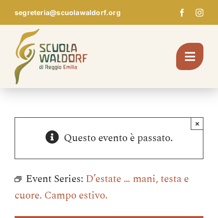
Skip
segreteria@scuolawaldorf.org
to
content
Toggl
Navig
Chi Siamo
×
Questo evento è passato.
Giardino d’infanzia
Scuola
Event Series:
D’estate … mani, testa e
cuore. Campo estivo.
Pedagogia