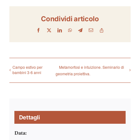
Condividi articolo
Facebook
X
LinkedIn
WhatsApp
Telegram
Email
Copy
Link
Campo estivo per
Metamorfosi e intuizione. Seminario di
bambini 3-6 anni
geometria proiettiva.
Dettagli
Data: