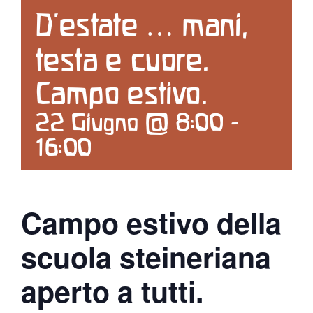
D’estate … mani,
Contattaci
testa e cuore.
Search
Campo estivo.
for:
22 Giugno @ 8:00
-
16:00
Campo estivo della
scuola steineriana
aperto a tutti.