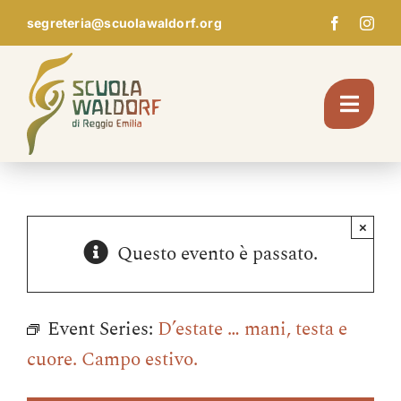
Skip
segreteria@scuolawaldorf.org
to
content
Toggl
Navig
Chi Siamo
×
Questo evento è passato.
Giardino d’infanzia
Scuola
Event Series:
D’estate … mani, testa e
cuore. Campo estivo.
Pedagogia