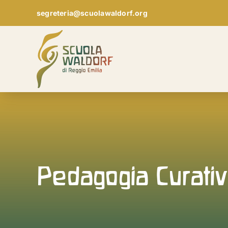
Skip
segreteria@scuolawaldorf.org
to
content
Pedagogia Curati