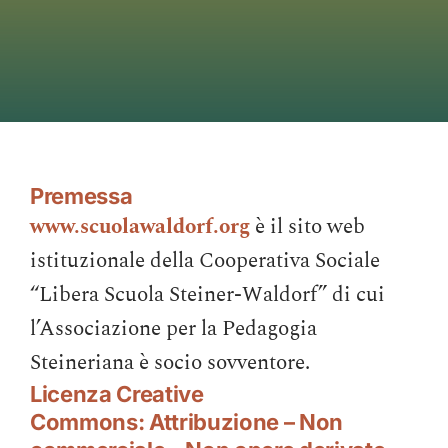
Contattaci
Search
for:
Premessa
www.scuolawaldorf.org
è il sito web
istituzionale della Cooperativa Sociale
“Libera Scuola Steiner-Waldorf” di cui
l’Associazione per la Pedagogia
Steineriana è socio sovventore.
Licenza Creative
Commons:
Attribuzione – Non