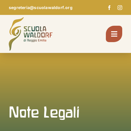
Skip
segreteria@scuolawaldorf.org
to
content
Toggl
Navig
Chi Siamo
Giardino d’infanzia
Scuola
Note Legali
Pedagogia