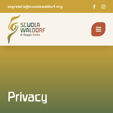
Skip
segreteria@scuolawaldorf.org
to
content
Toggl
Navig
Chi Siamo
Giardino d’infanzia
Scuola
Privacy
Pedagogia