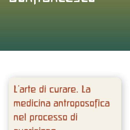
Contattaci
Search
for:
L’arte di curare. La
medicina antroposofica
nel processo di