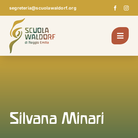
Skip
segreteria@scuolawaldorf.org
to
content
Toggl
Navig
Chi Siamo
Giardino d’infanzia
Scuola
Silvana Minari
Pedagogia