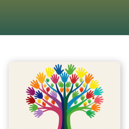
Contattaci
Search
for: