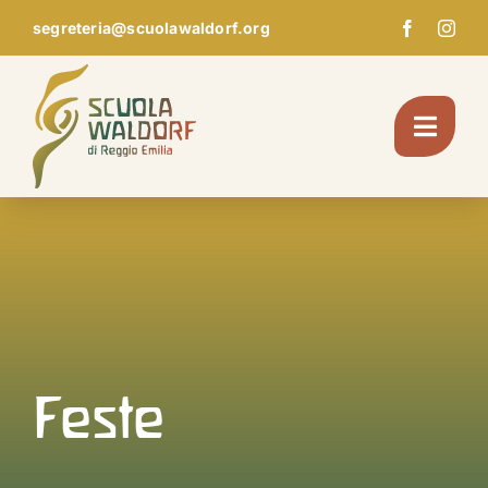
Skip
segreteria@scuolawaldorf.org
to
content
Toggl
Navig
Chi Siamo
Giardino d’infanzia
Scuola
Feste
Pedagogia